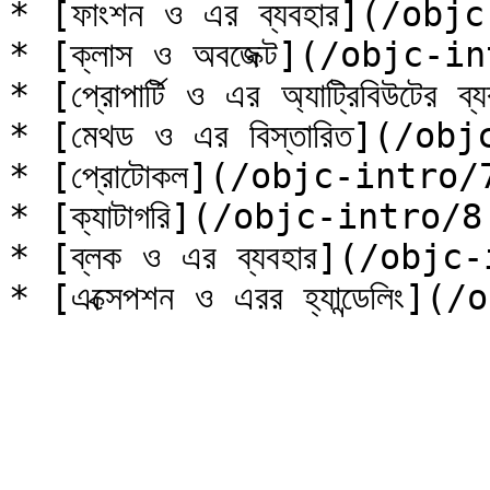
* [ফাংশন ও এর ব্যবহার](/obj
* [ক্লাস ও অবজেক্ট](/objc-i
* [প্রোপার্টি ও এর অ্যাট্রিবিউট
* [মেথড ও এর বিস্তারিত](/ob
* [প্রোটোকল](/objc-intro/
* [ক্যাটাগরি](/objc-intro/8
* [ব্লক ও এর ব্যবহার](/objc