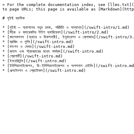
> For the complete documentation index, see [llms.txt](
to page URLs; this page is available as [Markdown](http
# সুইফ্ট ব্যাসিক

* [সুইফ্ট – অ্যাপলের নতুন চমক, পরিচিতি ও অন্যান্য](/swift-intro/1.md)

* [স্ট্রিং ও ক্যারেকটার টাইপ ভ্যারিয়েবল](/swift-intro/2.md)

* [কালেকশনস (অ্যারে ও ডিকশনারী), ইনুমারেশন ও ক্লোজার](/swift-intro/3.
* [ব্রাঞ্চিং ও লুপিং](/swift-intro.md)

* [ফাংশন ও মেথড](/swift-intro.md)

* [ক্লাস এবং স্ট্রাকচারের মধ্যে পার্থক্য](/swift-intro.md)

* [প্রোপার্টি](/swift-intro.md)

* [ইনহেরিটেন্স](/swift-intro.md)

* [ইনিশিয়ালাইজেশন, ডি-ইনিশিয়ালাইজেশন ও অপশনাল চেইনিং](/swift-intro.md