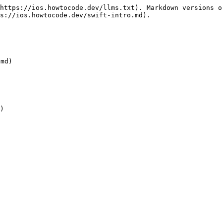
https://ios.howtocode.dev/llms.txt). Markdown versions o
s://ios.howtocode.dev/swift-intro.md).

md)

)
